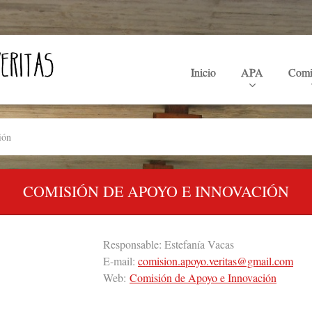
Inicio
APA
Comi
ión
COMISIÓN DE APOYO E INNOVACIÓN
Responsable: Estefanía Vacas
E-mail:
comision.apoyo.veritas@gmail.com
Web:
Comisión de Apoyo e Innovación