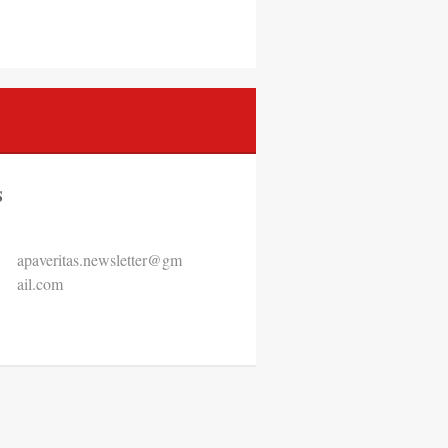
S
apaverit
as.newsl
etter@gm
ail.com