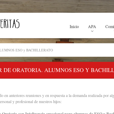
Inicio
APA
Comi
ALUMNOS ESO y BACHILLERATO
R DE ORATORIA. ALUMNOS ESO Y BACHIL
 en anteriores reuniones y en respuesta a la demanda realizada por al
personal y profesional de nuestros hijos:
e Oratoria con Inteligencia emocional para alumnos de ESO y Bach