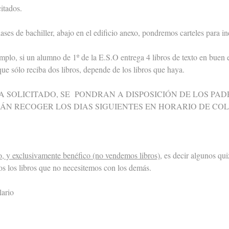
citados.
ses de bachiller, abajo en el edificio anexo, pondremos carteles para in
plo, si un alumno de 1º de la E.S.O entrega 4 libros de texto en buen e
 que sólo reciba dos libros, depende de los libros que haya.
A SOLICITADO, SE PONDRAN A DISPOSICIÓN DE LOS PA
RÁN RECOGER LOS DIAS SIGUIENTES EN HORARIO DE COL
io, y exclusivamente benéfico (no vendemos libros)
, es decir algunos qui
os los libros que no necesitemos con los demás.
lario