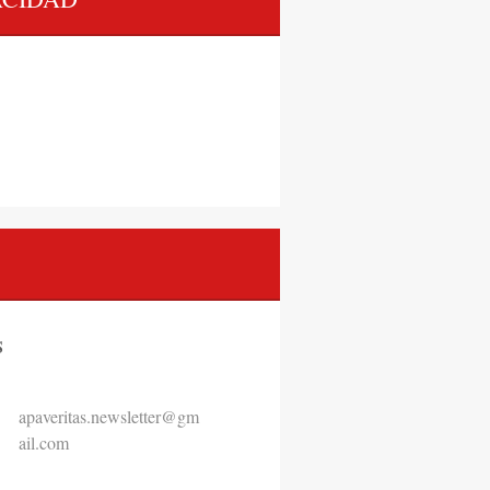
S
apaverit
as.newsl
etter@gm
ail.com