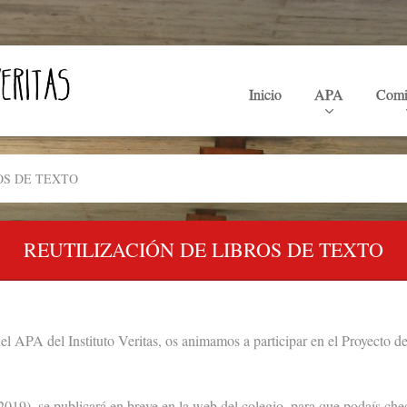
Inicio
APA
Comi
OS DE TEXTO
REUTILIZACIÓN DE LIBROS DE TEXTO
l APA del Instituto Veritas, os animamos a participar en el Proyecto de
-2019), se publicará en breve en la web del colegio, para que podaís che