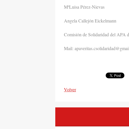
MªLuisa Pérez-Nievas
Angela Callejón Eickelmann
Comisión de Solidaridad del APA de
Mail: apaveritas.csolidaridad@gma
Volver