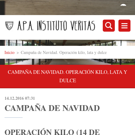
Inicio
>
Campaña de Navidad. Operación kilo, lata y dulce
CAMPAÑA DE NAVIDAD. OPERACIÓN KILO, LATA Y
DULCE
14.12.2016 07:31
CAMPAÑA DE NAVIDAD
OPERACIÓN KILO (14 DE